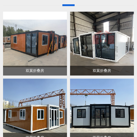
双翼折叠房
双翼折叠房