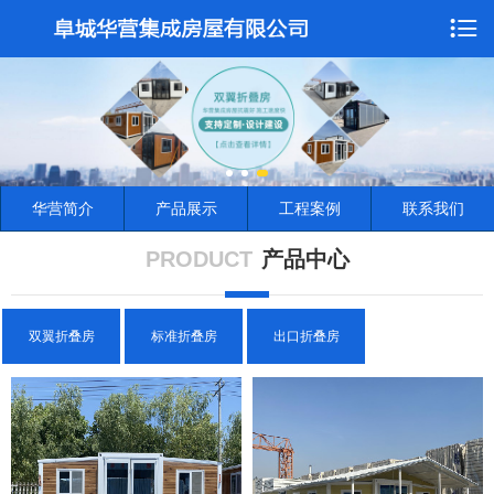

华营简介
产品展示
工程案例
联系我们
PRODUCT
产品中心
双翼折叠房
标准折叠房
出口折叠房